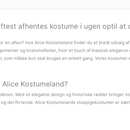
ftest afhentes kostume i ugen optil at 
or en aften? Hos Alice Kostumeland finder du et bredt udvalg a
gementer og kostumefester, hvor et touch af klassisk elegance
om måske kun skal bruges en enkelt gang. Vores kostumer er stil
a Alice Kostumeland?
denen. Med sit elegante design og historiske rødder bringer stu
ke og det flirtende. Alice Kostumelands stuepigekostumer er særl