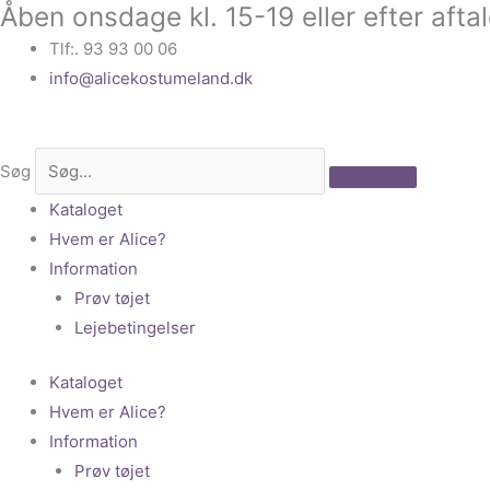
Åben onsdage kl. 15-19 eller efter afta
Gå
til
Tlf:. 93 93 00 06
indholdet
info@alicekostumeland.dk
Søg
Kataloget
Hvem er Alice?
Information
Prøv tøjet
Lejebetingelser
Kataloget
Hvem er Alice?
Information
Prøv tøjet