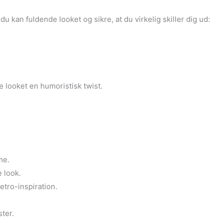
du kan fuldende looket og sikre, at du virkelig skiller dig ud:
e looket en humoristisk twist.
me.
 look.
etro-inspiration.
ter.