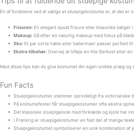
Tips til at fuldende dit stuepige kostu
En af fordelene ved at vælge et stuepigekostume er, at det er nemt
Frisuren:
En elegant opsat frisure eller klassiske bølger i
Makeup:
Gå efter en naturlig makeup med fokus på bløde 
Sko:
Et par sorte hæle eller ballerinaer passer perfekt til 
Ekstra tilbehør:
Overvej at tilføje en lille fjerkost eller
Med disse tips kan du give kostumet din egen unikke præg og sik
Fun Facts
Stuepigekostumer stammer oprindeligt fra victorianske tid
På kostumefester får stuepigekostumer ofte ekstra opmæ
Det klassiske stuepigelook med forklæde og kjole har insp
I Frankrig er stuepigekostumer en fast del af mange teat
Stuepigekostumet symboliserer en unik kombination af yd