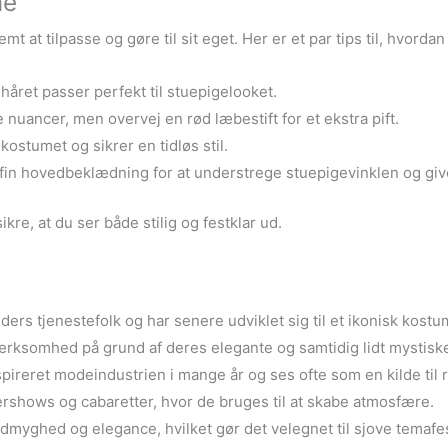
me
 at tilpasse og gøre til sit eget. Her er et par tips til, hvordan 
 håret passer perfekt til stuepigelooket.
nuancer, men overvej en rød læbestift for et ekstra pift.
kostumet og sikrer en tidløs stil.
 en fin hovedbeklædning for at understrege stuepigevinklen og giv
re, at du ser både stilig og festklar ud.
ers tjenestefolk og har senere udviklet sig til et ikonisk kostu
rksomhed på grund af deres elegante og samtidig lidt mystiske
ireret modeindustrien i mange år og ses ofte som en kilde til r
ershows og cabaretter, hvor de bruges til at skabe atmosfære.
myghed og elegance, hvilket gør det velegnet til sjove temafes