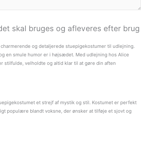
det skal bruges og afleveres efter brug
f charmerende og detaljerede stuepigekostumer til udlejning.
 og en smule humor er i højsædet. Med udlejning hos Alice
fulde, velholdte og altid klar til at gøre din aften
epigekostumet et strejf af mystik og stil. Kostumet er perfekt
igt populære blandt voksne, der ønsker at tilføje et sjovt og