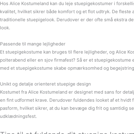
Hos Alice Kostumeland kan du leje stuepigekostumer i forskellige
kvalitet, hvilket sikrer både komfort og et flot udtryk. De fles
traditionelle stuepigelook. Derudover er der ofte små ekstra d
look.
Passende til mange lejligheder
Et stuepigekostume kan bruges til flere lejligheder, og Alice K
polterabend eller en sjov firmafest? Så er et stuepigekostume et o
med et stuepigekostume skabe opmærksomhed og begejstring 
Unikt og detalje orienteret stuepige design
Kostumet fra Alice Kostumeland er designet med sans for detalj
en fint udformet krave. Derudover fuldendes looket af et hvid
pasform, hvilket sikrer, at du kan bevæge dig frit og samtidig se 
udklædningsfest.