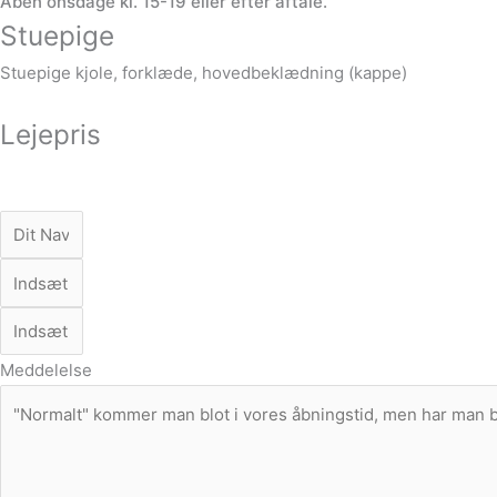
Åben onsdage kl. 15-19 eller efter aftale.
Stuepige
Stuepige kjole, forklæde, hovedbeklædning (kappe)
Lejepris
Meddelelse