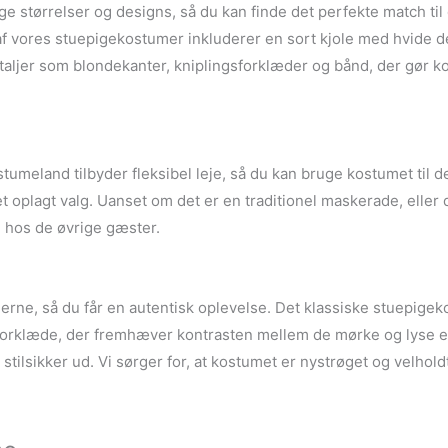
 størrelser og designs, så du kan finde det perfekte match til d
te af vores stuepigekostumer inkluderer en sort kjole med hvide 
etaljer som blondekanter, kniplingsforklæder og bånd, der gør 
ostumeland tilbyder fleksibel leje, så du kan bruge kostumet til
plagt valg. Uanset om det er en traditionel maskerade, eller du bl
hos de øvrige gæster.
erne, så du får en autentisk oplevelse. Det klassiske stuepigek
t forklæde, der fremhæver kontrasten mellem de mørke og lyse 
stilsikker ud. Vi sørger for, at kostumet er nystrøget og velholdt,