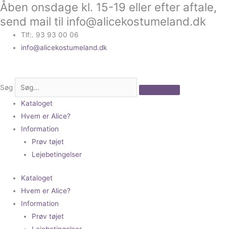
Åben onsdage kl. 15-19 eller efter aftale,
Gå
til
send mail til info@alicekostumeland.dk
indholdet
Tlf:. 93 93 00 06
info@alicekostumeland.dk
Søg
Kataloget
Hvem er Alice?
Information
Prøv tøjet
Lejebetingelser
Kataloget
Hvem er Alice?
Information
Prøv tøjet
Lejebetingelser