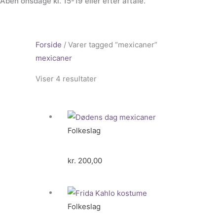
Åben onsdage kl. 15-19 eller efter aftale.
Forside
/ Varer tagged “mexicaner”
mexicaner
Viser 4 resultater
Folkeslag
kr.
200,00
Folkeslag