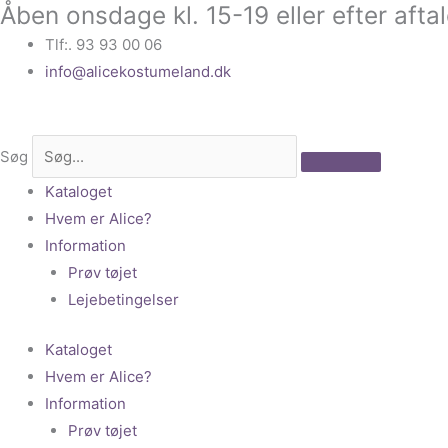
Åben onsdage kl. 15-19 eller efter afta
Gå
til
Tlf:. 93 93 00 06
indholdet
info@alicekostumeland.dk
Søg
Kataloget
Hvem er Alice?
Information
Prøv tøjet
Lejebetingelser
Kataloget
Hvem er Alice?
Information
Prøv tøjet