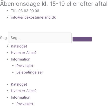
Åben onsdage kl. 15-19 eller efter afta
Gå
til
Tlf:. 93 93 00 06
indholdet
info@alicekostumeland.dk
Søg
Kataloget
Hvem er Alice?
Information
Prøv tøjet
Lejebetingelser
Kataloget
Hvem er Alice?
Information
Prøv tøjet